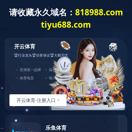
首 页
关于我们
产品展示
产品直通车>>>
LED点光源
LED洗墙灯
LED线形灯
LED射灯
LED投光灯
LED埋