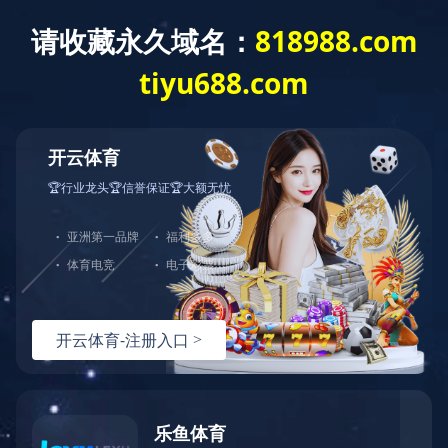
首 页
关于我们
产品展示
产品直通车>>>
LED点光源
LED洗墙灯
LED线形灯
LED射灯
LED投光灯
LED埋