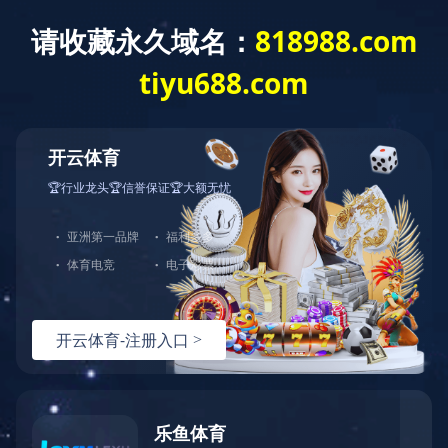
首 页
关于我们
产品展示
产品直通车>>>
LED点光源
LED洗墙灯
LED线形灯
LED射灯
LED投光灯
LED埋