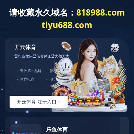
首 页
关于我们
产品展示
产品直通车>>>
LED点光源
LED洗墙灯
LED线形灯
LED射灯
LED投光灯
LED埋