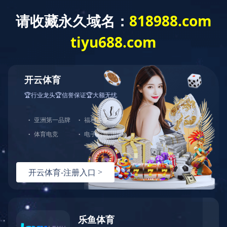
首 页
关于我们
产品展示
产品直通车>>>
LED点光源
LED洗墙灯
LED线形灯
LED射灯
LED投光灯
LED埋