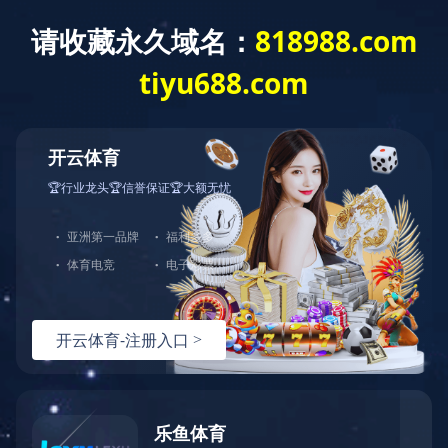
首 页
关于我们
产品展示
产品直通车>>>
LED点光源
LED洗墙灯
LED线形灯
LED射灯
LED投光灯
LED埋