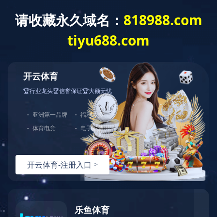
首 页
关于我们
产品展示
产品直通车>>>
LED点光源
LED洗墙灯
LED线形灯
LED射灯
LED投光灯
LED埋