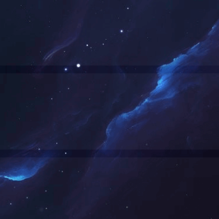
圆形投光灯-D180