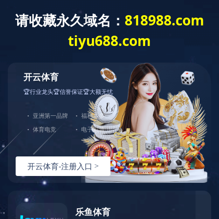
首 页
关于我们
产品展示
产品直通车>>>
LED点光源
LED洗墙灯
LED线形灯
LED射灯
LED投光灯
LED埋